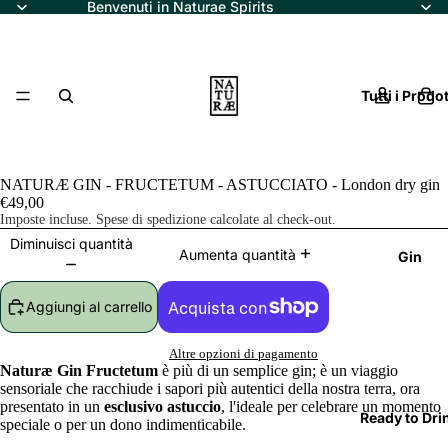
Benvenuti in Naturae Spirits
Tutti i Prodot
NATURÆ GIN - FRUCTETUM - ASTUCCIATO - London dry gin
€49,00
Imposte incluse. Spese di spedizione calcolate al check-out.
Diminuisci quantità
Aumenta quantità
Gin
Aggiungi al carrello
Altre opzioni di pagamento
Naturæ Gin Fructetum
è più di un semplice gin; è un viaggio
sensoriale che racchiude i sapori più autentici della nostra terra, ora
presentato in un
esclusivo astuccio
, l'ideale per celebrare un momento
Ready to Dri
speciale o per un dono indimenticabile.