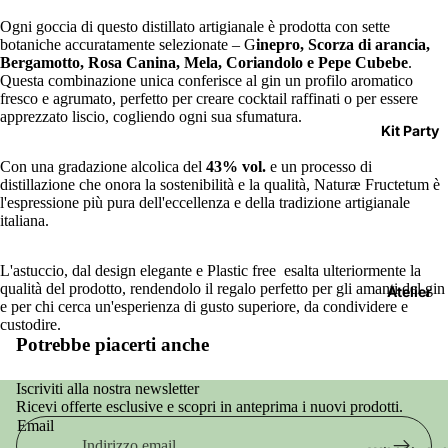
Ogni goccia di questo distillato artigianale è prodotta con sette
botaniche accuratamente selezionate – G
inepro, Scorza di arancia,
Bergamotto, Rosa Canina, Mela, Coriandolo e Pepe Cubebe
.
Questa combinazione unica conferisce al gin un profilo aromatico
fresco e agrumato, perfetto per creare cocktail raffinati o per essere
apprezzato liscio, cogliendo ogni sua sfumatura.
Kit Party
Con una gradazione alcolica del
43% vol.
e un processo di
distillazione che onora la sostenibilità e la qualità, Naturæ Fructetum è
l'espressione più pura dell'eccellenza e della tradizione artigianale
italiana.
L'astuccio, dal design elegante e Plastic free esalta ulteriormente la
qualità del prodotto, rendendolo il regalo perfetto per gli amanti del gin
Atelier
e per chi cerca un'esperienza di gusto superiore, da condividere e
custodire.
Potrebbe piacerti anche
Iscriviti alla nostra newsletter
Ricevi offerte esclusive e scopri in anteprima i nuovi prodotti.
Email